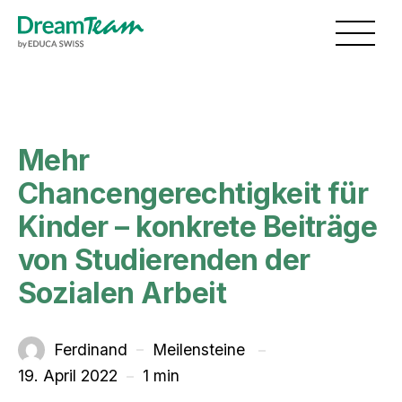
Skip to main content
Toggl
Mehr
Chancengerechtigkeit für
Kinder – konkrete Beiträge
von Studierenden der
Sozialen Arbeit
unter
Ferdinand
Meilensteine
Von
19. April 2022
1 min