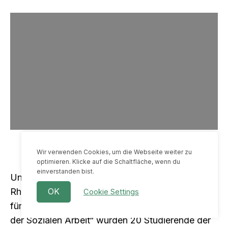
Wir verwenden Cookies, um die Webseite weiter zu
optimieren. Klicke auf die Schaltfläche, wenn du
einverstanden bist.
Unter der Leitung von Martina Good wurden im
Rhamen des Kurses „Mehr Chancengerechtigkeit
OK
Cookie Settings
für Kinder – konkrete Beiträge von Studierenden
der Sozialen Arbeit“ wurden 20 Studierende der