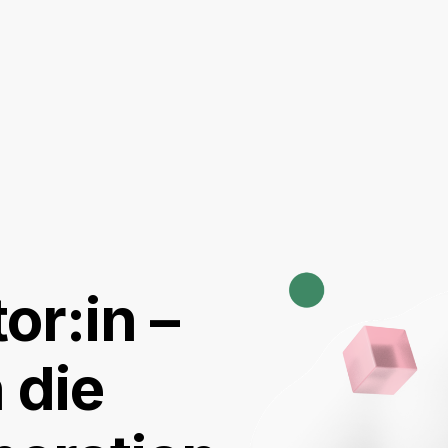
r:in –
 die