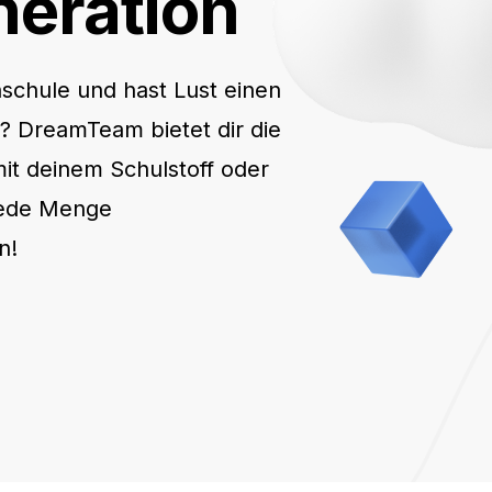
neration
schule und hast Lust einen
en? DreamTeam bietet dir die
it deinem Schulstoff oder
jede Menge
n!