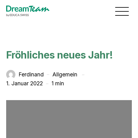
Skip to main content
Toggl
Fröhliches neues Jahr!
unter
Ferdinand
Allgemein
Von
1. Januar 2022
1 min