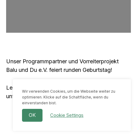
Unser Programmpartner und Vorreiterprojekt
Balu und Du e.V. feiert runden Geburtstag!
Lesen Sie den beeindruckenden Wirkungsbericht
Wir verwenden Cookies, um die Webseite weiter zu
unter diesem
Link
.
optimieren. Klicke auf die Schaltfläche, wenn du
einverstanden bist.
OK
Cookie Settings