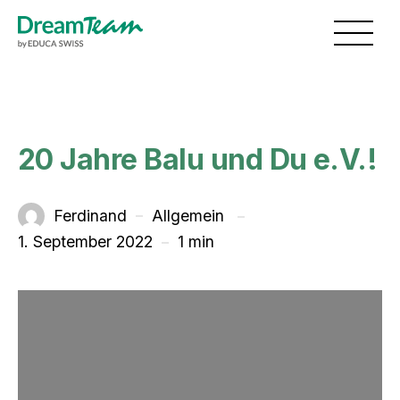
Skip to main content
Toggl
20 Jahre Balu und Du e.V.!
unter
Ferdinand
Allgemein
Von
1. September 2022
1 min