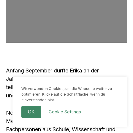
Anfang September durfte Erika an der
Jahrestagung von Balu und Du e.V. in Köln
teilnehmen und zugleich das 20-jährige Jubiläum
Wir verwenden Cookies, um die Webseite weiter zu
optimieren. Klicke auf die Schaltfläche, wenn du
unseres «grossen Bruders» mitfeiern.
einverstanden bist.
OK
Cookie Settings
Neben spannenden Impulsen zur Zukunft des
Mentorings gab es Gelegenheit für Austausch mit
Fachpersonen aus Schule, Wissenschaft und