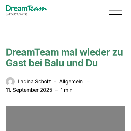
Skip to main content
Toggl
DreamTeam mal wieder zu
Gast bei Balu und Du
unter
Ladina Scholz
Allgemein
Von
11. September 2025
1 min