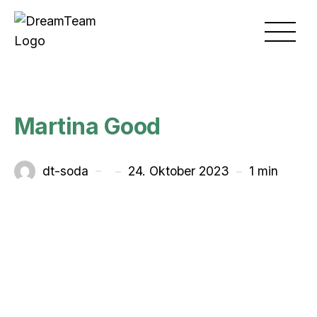
Skip to main content
Toggl
Martina Good
unter
dt-soda
24. Oktober 2023
1 min
Von