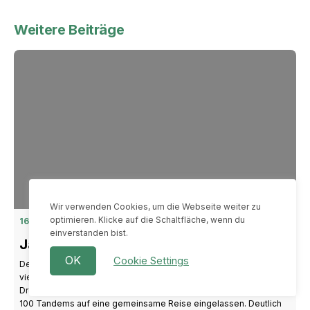
Weitere Beiträge
Wir verwenden Cookies, um die Webseite weiter zu
optimieren. Klicke auf die Schaltfläche, wenn du
16. Juni 2026
einverstanden bist.
Jahresbericht 2025
OK
Cookie Settings
Der Jahresbericht 2025 von DreamTeam ist da! In einer Zeit, in der
viel über Zukunftskompetenzen diskutiert wird, schafft
DreamTeam reale Lern- und Chancenräume. 2025 haben sich über
100 Tandems auf eine gemeinsame Reise eingelassen. Deutlich