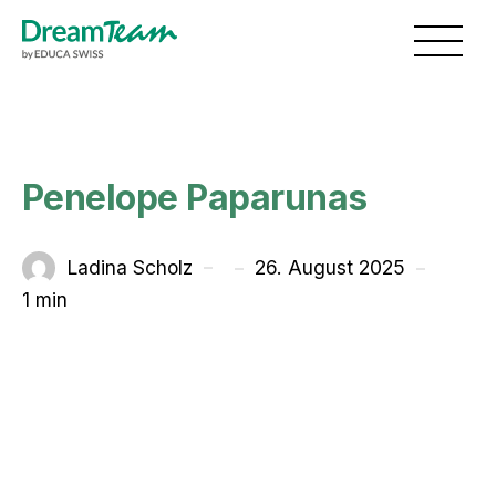
Skip to main content
Toggl
Penelope Paparunas
unter
Ladina Scholz
26. August 2025
Von
1 min